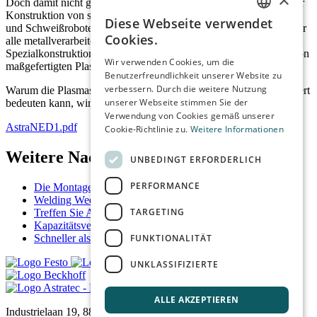
Doch damit nicht genug! Dank umfangreicher Erfahrungen mit der
Konstruktion von speziellen Schweißmaschinen, Schweißkalibern
Diese Webseite verwendet
und Schweißrobotern ist Astratec ein überaus geeigneter Partner für
DUTCH
Cookies.
alle metallverarbeitenden Betriebe. Astratec hebt sich nicht nur mit
ENGLISH
Spezialkonstruktionen hervor, sondern auch mit der Herstellung von
Wir verwenden Cookies, um die
maßgefertigten Plasmaschneidemaschinen.
Benutzerfreundlichkeit unserer Website zu
FRENCH
verbessern. Durch die weitere Nutzung
Warum die Plasmaschneidetechnologie auch für Sie einen Mehrwert
GERMAN
unserer Webseite stimmen Sie der
bedeuten kann, wird in diesem Artikel deutlich.
Verwendung von Cookies gemäß unserer
AstraNED1.pdf
Cookie-Richtlinie zu.
Weitere Informationen
Weitere Nachrichten & Tipps
UNBEDINGT ERFORDERLICH
PERFORMANCE
Die Montage der neuen Zayer-Fräsmaschine hat begonnen
Welding Week 2019
TARGETING
Treffen Sie Astratec an den Bedrijvencontactdagen 2019
Kapazitätsverdopplung dank Plattenspieler-Konzept
FUNKTIONALITÄT
Schneller als ein Roboter
UNKLASSIFIZIERTE
ALLE AKZEPTIEREN
Industrielaan 19, 8810 Lichtervelde, Belgien | Tel.
+32(0)51 72 24