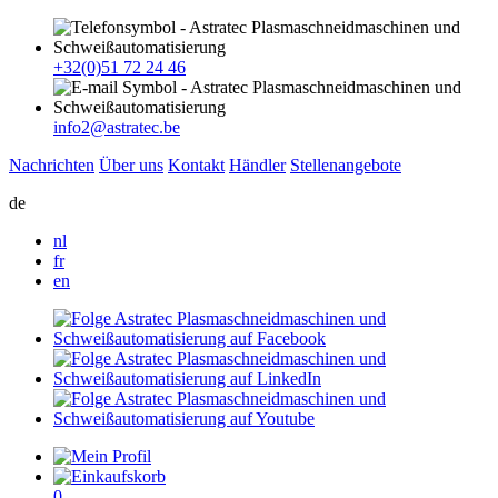
+32(0)51 72 24 46
info2@astratec.be
Nachrichten
Über uns
Kontakt
Händler
Stellenangebote
de
nl
fr
en
0